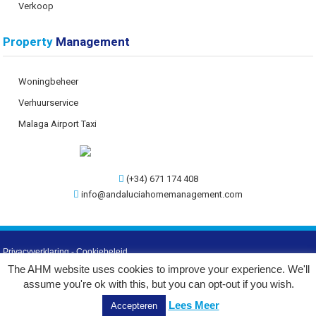
Verkoop
Property
Management
Woningbeheer
Verhuurservice
Malaga Airport Taxi
(+34) 671 174 408
info@andaluciahomemanagement.com
Privacyverklaring
-
Cookiebeleid
The AHM website uses cookies to improve your experience. We'll
©
2026 AHM
assume you're ok with this, but you can opt-out if you wish.
Web Design by:
Lees Meer
Accepteren