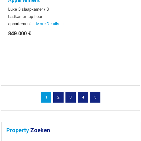
Appartement
Luxe 3 slaapkamer / 3
badkamer top floor
appartement…
More Details
849.000 €
1
2
3
4
5
Property
Zoeken